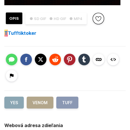
OPIS
● SD GIF
● HD GIF
● MP4
T
Tufftiktoker
YES
VENOM
TUFF
Webová adresa zdieľania