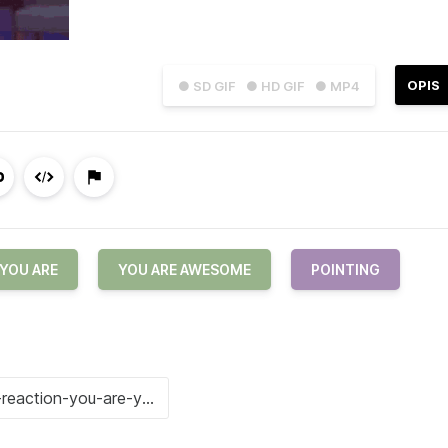
OPIS
● SD GIF
● HD GIF
● MP4
YOU ARE
YOU ARE AWESOME
POINTING