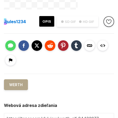
J
jules1234
OPIS
● SD GIF
● HD GIF
WERTH
Webová adresa zdieľania