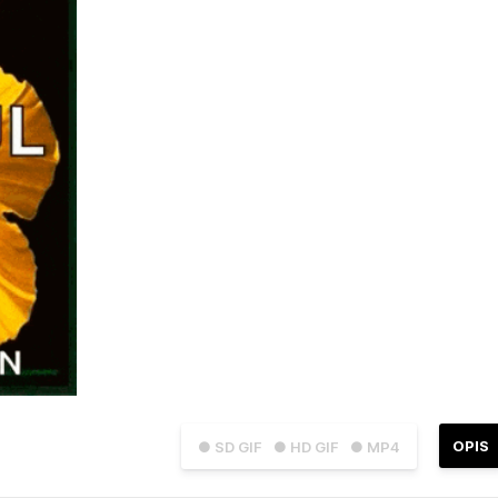
OPIS
● SD GIF
● HD GIF
● MP4