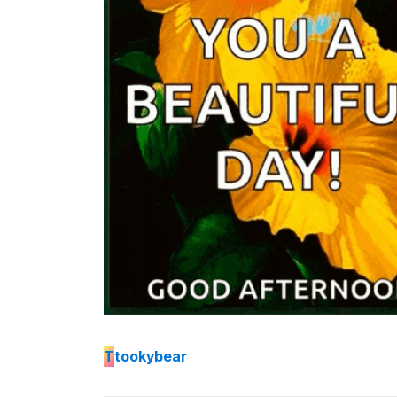
T
tookybear