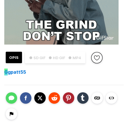
OPIS
● SD GIF
● HD GIF
● MP4
G
gpatt55