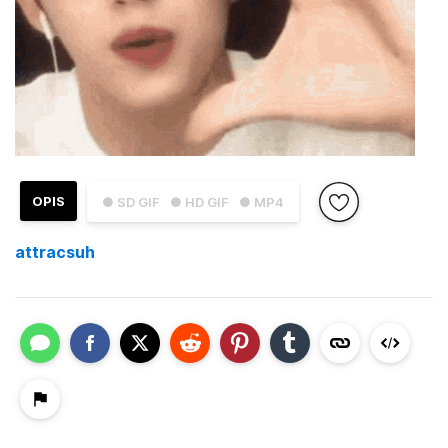
OPIS
● SD GIF
● HD GIF
● MP4
attracsuh