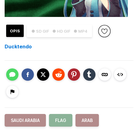
OPIS
● SD GIF
● HD GIF
● MP4
Ducktendo
SAUDI ARABIA
FLAG
ARAB