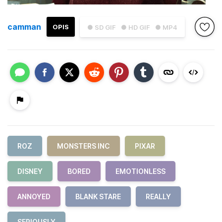
camman
OPIS
● SD GIF
● HD GIF
● MP4
ROZ
MONSTERS INC
PIXAR
DISNEY
BORED
EMOTIONLESS
ANNOYED
BLANK STARE
REALLY
SERIOUSLY