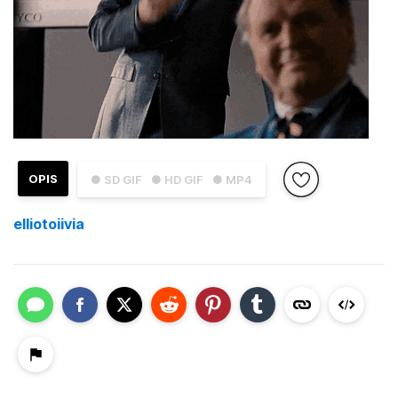
OPIS
● SD GIF
● HD GIF
● MP4
elliotoiivia