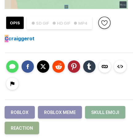
OPIS
● SD GIF
● HD GIF
● MP4
C
craiggerot
ROBLOX
ROBLOX MEME
SKULL EMOJI
REACTION