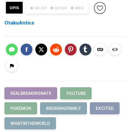
OPIS
● SD GIF
● HD GIF
● MP4
OtakuAntics
REALBREAKINGNATE
YOUTUBE
POKEMON
BREAKINGFAMILY
EXCITED
WHATINTHEWORLD