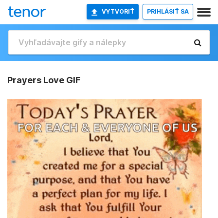
VYTVORIŤ
PRIHLÁSIŤ SA
Prayers Love GIF