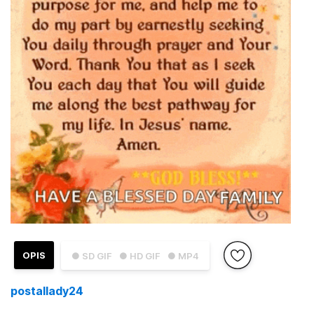
OPIS
● SD GIF
● HD GIF
● MP4
postallady24