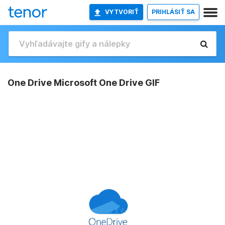
VYTVORIŤ
PRIHLÁSIŤ SA
One Drive Microsoft One Drive GIF