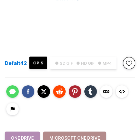
Defalt42
OPIS
● SD GIF
● HD GIF
● MP4
ONE DRIVE
MICROSOFT ONE DRIVE