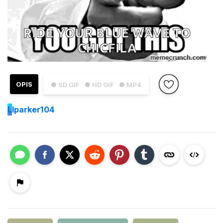
OPIS
● SD GIF
● HD GIF
● MP4
L
lparker104