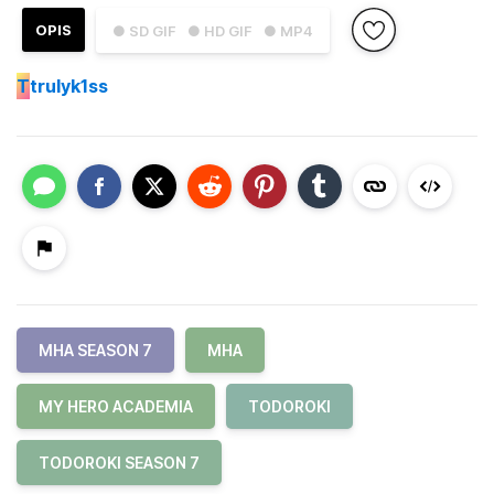
OPIS
● SD GIF
● HD GIF
● MP4
T
trulyk1ss
MHA SEASON 7
MHA
MY HERO ACADEMIA
TODOROKI
TODOROKI SEASON 7