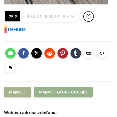
OPIS
● SD GIF
● HD GIF
● MP4
T
THEBIGZ
MARMOT
MARMOT EATING COOKIES
Webová adresa zdieľania