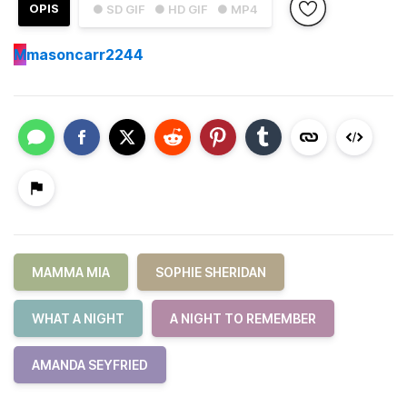
OPIS
● SD GIF
● HD GIF
● MP4
M
masoncarr2244
MAMMA MIA
SOPHIE SHERIDAN
WHAT A NIGHT
A NIGHT TO REMEMBER
AMANDA SEYFRIED