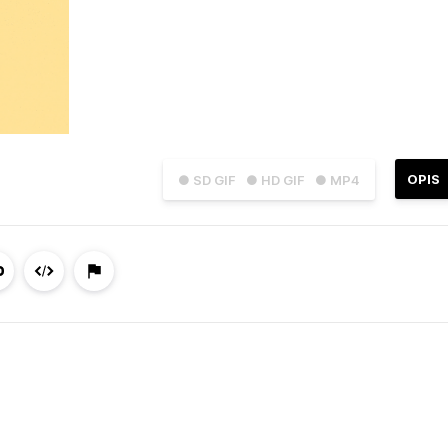
OPIS
● SD GIF
● HD GIF
● MP4