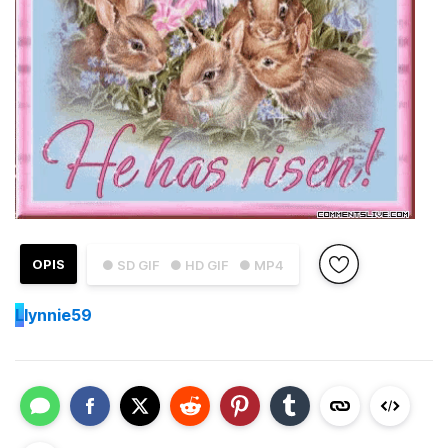
OPIS
● SD GIF
● HD GIF
● MP4
L
lynnie59