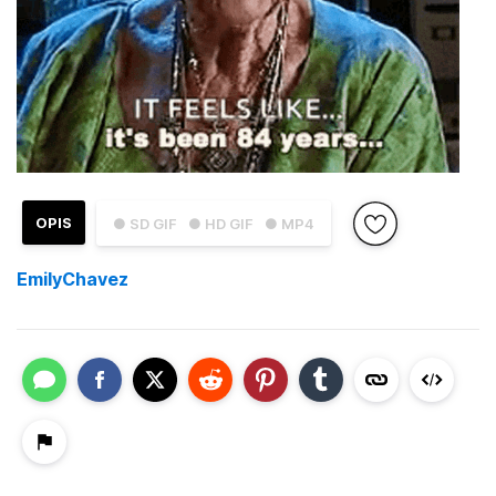
OPIS
● SD GIF
● HD GIF
● MP4
EmilyChavez