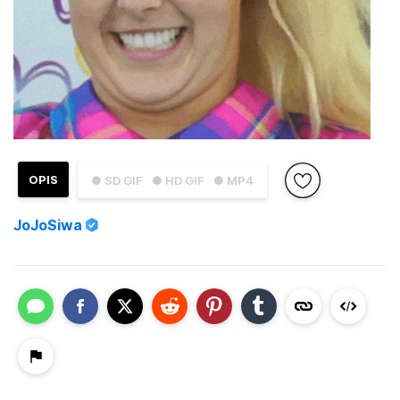
OPIS
● SD GIF
● HD GIF
● MP4
JoJoSiwa