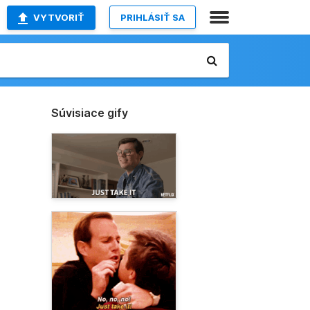
VYTVORIŤ
PRIHLÁSIŤ SA
Súvisiace gify