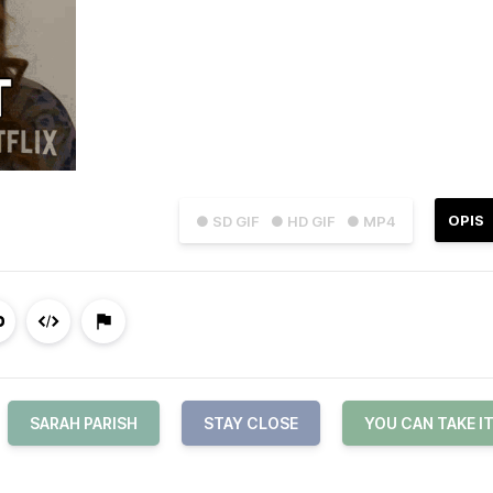
OPIS
● SD GIF
● HD GIF
● MP4
SARAH PARISH
STAY CLOSE
YOU CAN TAKE I