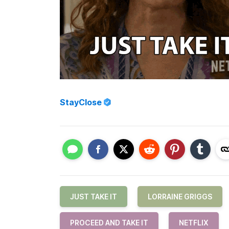
StayClose
JUST TAKE IT
LORRAINE GRIGGS
PROCEED AND TAKE IT
NETFLIX