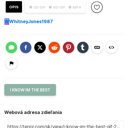
OPIS
● SD GIF
● HD GIF
● MP4
W
WhitneyJones1987
I KNOW IM THE BEST
Webová adresa zdieľania