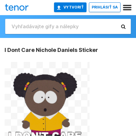
VYTVORIŤ
PRIHLÁSIŤ SA
I Dont Care Nichole Daniels Sticker