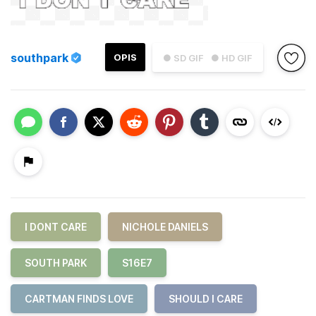
southpark
OPIS
● SD GIF
● HD GIF
I DONT CARE
NICHOLE DANIELS
SOUTH PARK
S16E7
CARTMAN FINDS LOVE
SHOULD I CARE