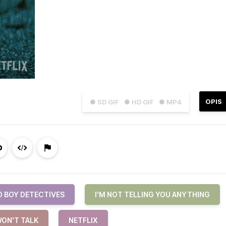
OPIS
● SD GIF
● HD GIF
● MP4
D BOY DETECTIVES
I'M NOT TELLING YOU ANYTHING
WON'T TALK
NETFLIX