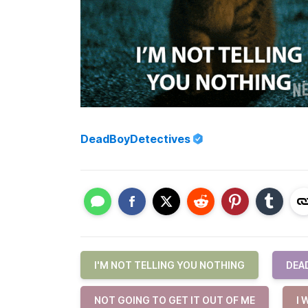
DeadBoyDetectives
I'M NOT TELLING YOU NOTHING
DEA
NOT GOING TO GET IT OUT OF ME
I 