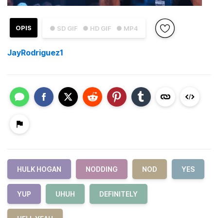
OPIS
● SD GIF
● HD GIF
● MP4
JayRodriguez1
HULK HOGAN
NODDING
NOD
YES
YUP
UHUH
DEFINITELY