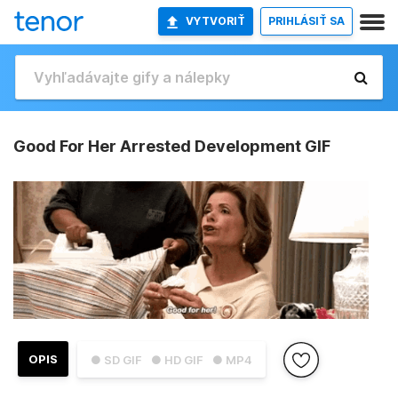
VYTVORIŤ
PRIHLÁSIŤ SA
Good For Her Arrested Development GIF
OPIS
● SD GIF
● HD GIF
● MP4