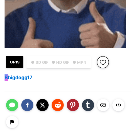
OPIS
● SD GIF
● HD GIF
● MP4
B
bigdogg17