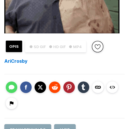
OPIS
● SD GIF
● HD GIF
● MP4
AriCrosby