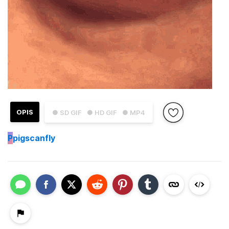
OPIS
● SD GIF
● HD GIF
● MP4
P
pigscanfly