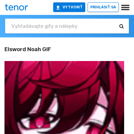
VYTVORIŤ
PRIHLÁSIŤ SA
Elsword Noah GIF