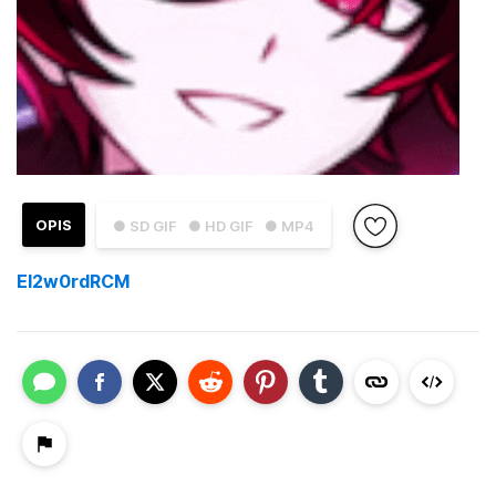
OPIS
● SD GIF
● HD GIF
● MP4
El2w0rdRCM