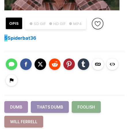
OPIS
● SD GIF
● HD GIF
● MP4
S
Spiderbat36
DUMB
THATS DUMB
FOOLISH
WILL FERRELL