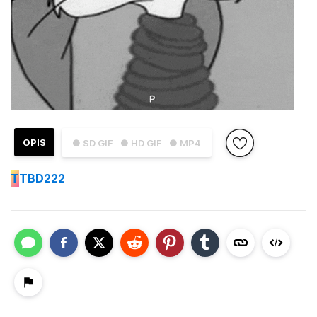
OPIS
● SD GIF
● HD GIF
● MP4
T
TBD222