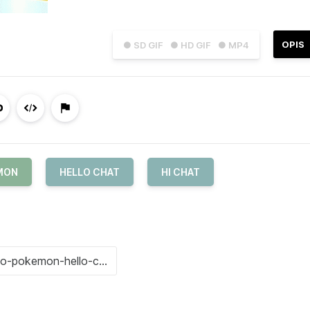
OPIS
● SD GIF
● HD GIF
● MP4
MON
HELLO CHAT
HI CHAT