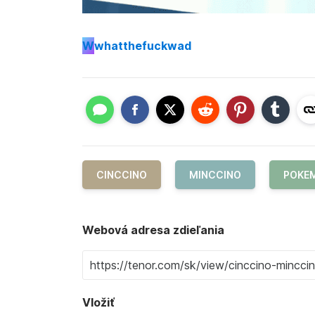
W
whatthefuckwad
CINCCINO
MINCCINO
POKE
Webová adresa zdieľania
Vložiť