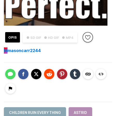
OPIS
● SD GIF
● HD GIF
● MP4
M
masoncarr2244
CHILDREN RUIN EVERYTHING
ASTRID