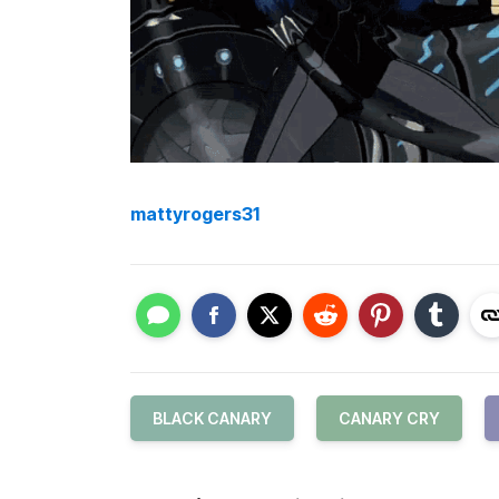
mattyrogers31
BLACK CANARY
CANARY CRY