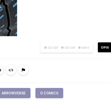
OPIS
● SD GIF
● HD GIF
● MP4
ARROWVERSE
D COMICS