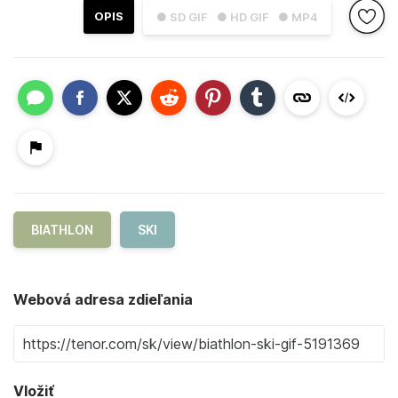
OPIS
● SD GIF
● HD GIF
● MP4
BIATHLON
SKI
Webová adresa zdieľania
Vložiť