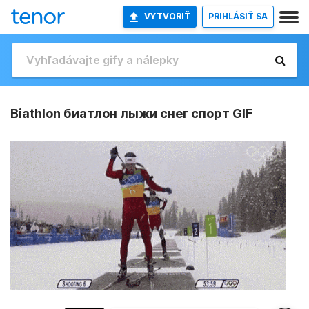
VYTVORIŤ
PRIHLÁSIŤ SA
Biathlon биатлон лыжи снег спорт GIF