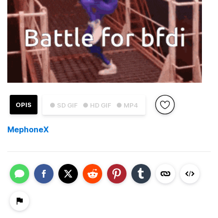
OPIS
● SD GIF
● HD GIF
● MP4
MephoneX