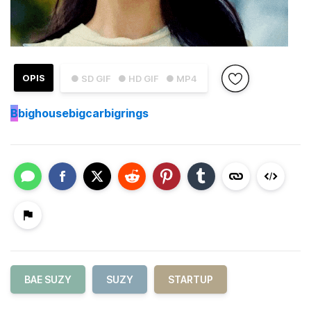
OPIS
● SD GIF
● HD GIF
● MP4
B
bighousebigcarbigrings
BAE SUZY
SUZY
STARTUP