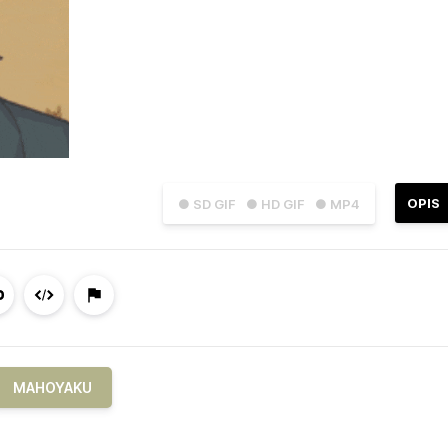
OPIS
● SD GIF
● HD GIF
● MP4
MAHOYAKU