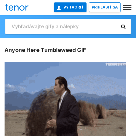
VYTVORIŤ
PRIHLÁSIŤ SA
Anyone Here Tumbleweed GIF