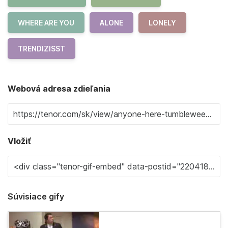
WHERE ARE YOU
ALONE
LONELY
TRENDIZISST
Webová adresa zdieľania
Vložiť
Súvisiace gify