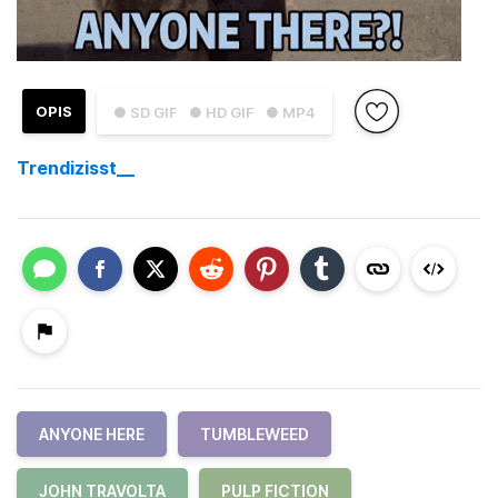
OPIS
● SD GIF
● HD GIF
● MP4
Trendizisst__
ANYONE HERE
TUMBLEWEED
JOHN TRAVOLTA
PULP FICTION