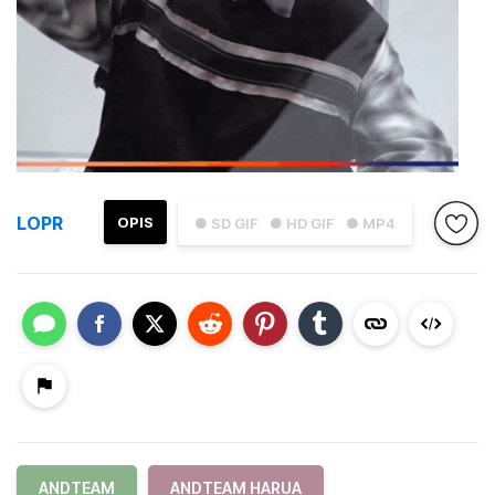
LOPR
OPIS
● SD GIF
● HD GIF
● MP4
ANDTEAM
ANDTEAM HARUA