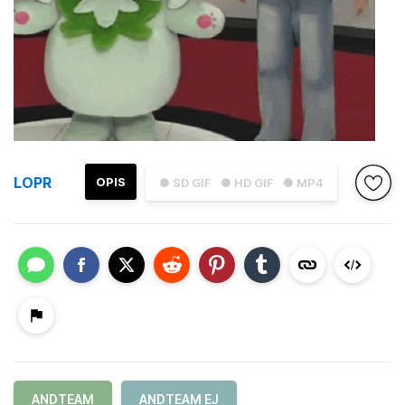
LOPR
OPIS
● SD GIF
● HD GIF
● MP4
ANDTEAM
ANDTEAM EJ