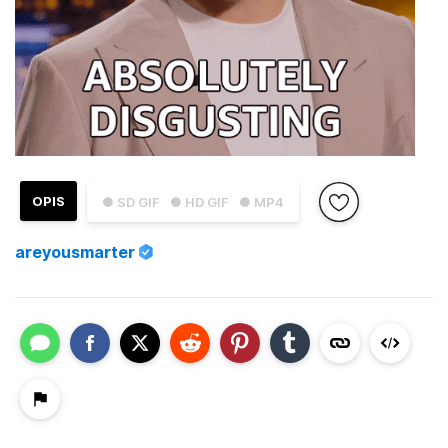
OPIS
● SD GIF
● HD GIF
● MP4
areyousmarter