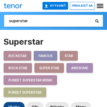
VYTVORIŤ
PRIHLÁSIŤ SA
Superstar
ROCKSTAR
FAMOUS
STAR
ROCK STAR
SUPER STAR
AWESOME
PUNEET SUPERSTAR MEME
PUNEET SUPERSTAR
Všetko
Gify
Nálepky
Mémy