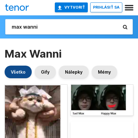
VYTVORIŤ
PRIHLÁSIŤ SA
Max Wanni
Všetko
Gify
Nálepky
Mémy