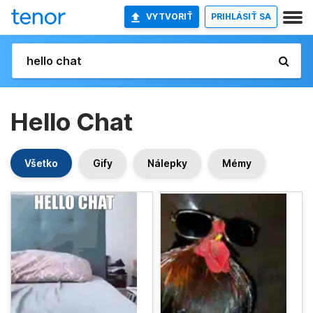
VYTVORIŤ
PRIHLÁSIŤ SA
Hello Chat
Všetko
Gify
Nálepky
Mémy