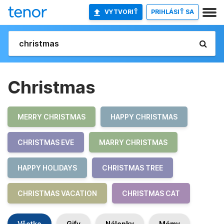
VYTVORIŤ
PRIHLÁSIŤ SA
Christmas
MERRY CHRISTMAS
HAPPY CHRISTMAS
CHRISTMAS EVE
MARRY CHRISTMAS
HAPPY HOLIDAYS
CHRISTMAS TREE
CHRISTMAS VACATION
CHRISTMAS CAT
Všetko
Gify
Nálepky
Mémy