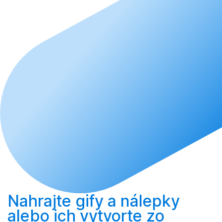
Nahrajte
gify a nálepky
alebo ich
vytvorte
zo