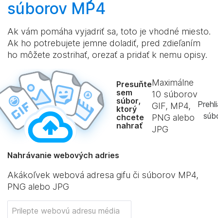
súborov MP4
Ak vám pomáha vyjadriť sa, toto je vhodné miesto.
Ak ho potrebujete jemne doladiť, pred zdieľaním
ho môžete zostrihať, orezať a pridať k nemu opisy.
Maximálne
Presuňte
sem
10
súborov
súbor,
Prehl
GIF, MP4,
ktorý
súb
chcete
PNG alebo
nahrať
JPG
Nahrávanie webových adries
Akákoľvek webová adresa gifu či súborov MP4,
PNG alebo JPG