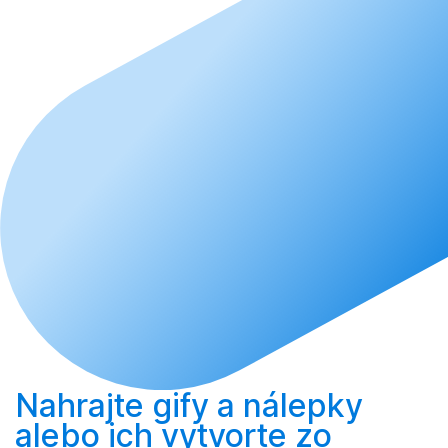
Nahrajte
gify a nálepky
alebo ich
vytvorte
zo