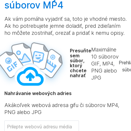
súborov MP4
Ak vám pomáha vyjadriť sa, toto je vhodné miesto.
Ak ho potrebujete jemne doladiť, pred zdieľaním
ho môžete zostrihať, orezať a pridať k nemu opisy.
Maximálne
Presuňte
sem
10
súborov
súbor,
Prehl
GIF, MP4,
ktorý
súb
chcete
PNG alebo
nahrať
JPG
Nahrávanie webových adries
Akákoľvek webová adresa gifu či súborov MP4,
PNG alebo JPG